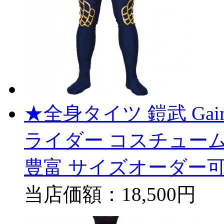
★全身タイツ 鎧武 Ga
ライダー コスチューム
豊富 サイズオーダー可
当店価額：
18,500円