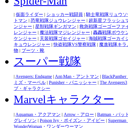
Spider-Man
|
仮面ライダー
|
ショッカー戦闘員
|
騎士竜戦隊リュウソ
トマン
|
恐竜戦隊ジュウレンジャー
|
超新星フラッシュ
ンジャー
|
星獣戦隊ギンガマン
|
救急戦隊ゴーゴーファ
レンジャー
|
魔法戦隊マジレンジャー
|
轟轟戦隊ボウケ
ケンジャー
|
天装戦隊ゴセイジャー
|
海賊戦隊ゴーカイ
キュウレンジャー
|
快盗戦隊VS警察戦隊
|
魔進戦隊キラ
物
|
ブーツ・靴
スーパー戦隊
|
Avengers: Endgame
|
Ant-Man・アントマン
|
BlackPan
ミズ・マーベル
|
Punisher・パニッシャー
|
The Avengers3
ブ・ギャラクシー
Marvelキャラクター
|
Aquaman・アクアマン
|
Arrow・アロー
|
Batman・バ
グレイソン
|
Poison Ivy・ポイズン・アイビー
|
Super
WonderWoman・ワンダーウーマン