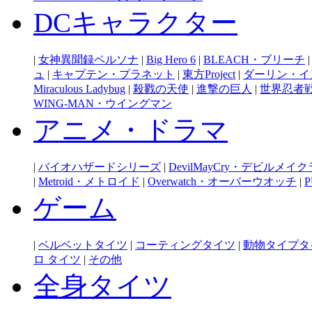
DCキャラクター
|
女神異聞録ペルソナ
|
Big Hero 6
|
BLEACH・ブリーチ
ュ
|
キャプテン・プラネット
|
東方Project
|
ダーリン・イ
Miraculous Ladybug
|
殺戮の天使
|
進撃の巨人
|
世界忍者
WING-MAN・ウイングマン
アニメ・ドラマ
|
バイオハザードシリーズ
|
DevilMayCry・デビルメイ
|
Metroid・メトロイド
|
Overwatch・オーバーウオッチ
|
P
ゲーム
|
ベルベットタイツ
|
コーティングタイツ
|
動物タイプタ
ロ タイツ
|
その他
全身タイツ