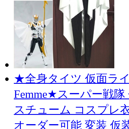
★全身タイツ 仮面ライダー
Femme★スーパー戦隊 仮
スチューム コスプレ衣
オーダー可能 変装 仮