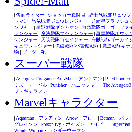
Spider-Man
|
仮面ライダー
|
ショッカー戦闘員
|
騎士竜戦隊リュウソ
トマン
|
恐竜戦隊ジュウレンジャー
|
超新星フラッシュ
ンジャー
|
星獣戦隊ギンガマン
|
救急戦隊ゴーゴーファ
レンジャー
|
魔法戦隊マジレンジャー
|
轟轟戦隊ボウケ
ケンジャー
|
天装戦隊ゴセイジャー
|
海賊戦隊ゴーカイ
キュウレンジャー
|
快盗戦隊VS警察戦隊
|
魔進戦隊キラ
物
|
ブーツ・靴
スーパー戦隊
|
Avengers: Endgame
|
Ant-Man・アントマン
|
BlackPan
ミズ・マーベル
|
Punisher・パニッシャー
|
The Avengers3
ブ・ギャラクシー
Marvelキャラクター
|
Aquaman・アクアマン
|
Arrow・アロー
|
Batman・バ
グレイソン
|
Poison Ivy・ポイズン・アイビー
|
Super
WonderWoman・ワンダーウーマン