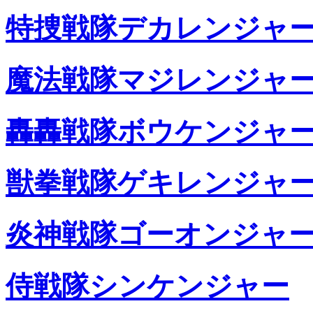
特捜戦隊デカレンジャ
魔法戦隊マジレンジャ
轟轟戦隊ボウケンジャ
獣拳戦隊ゲキレンジャ
炎神戦隊ゴーオンジャ
侍戦隊シンケンジャー