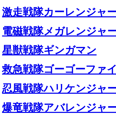
激走戦隊カーレンジャ
電磁戦隊メガレンジャ
星獣戦隊ギンガマン
救急戦隊ゴーゴーファイ
忍風戦隊ハリケンジャ
爆竜戦隊アバレンジャ