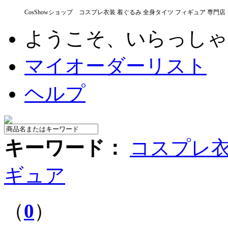
CosShowショップ コスプレ衣装 着ぐるみ 全身タイツ フィギュア 専門店
ようこそ、いらっし
マイオーダーリスト
ヘルプ
キーワード：
コスプレ
ギュア
（
0
）