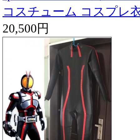
コスチューム コスプレ
20,500円