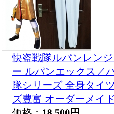
快盗戦隊ルパンレンジ
ー ルパンエックス／
隊シリーズ 全身タイツ
ズ豊富 オーダーメイ
価格：
18,500円