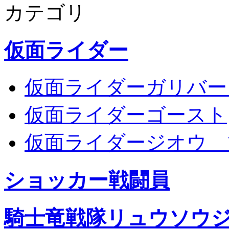
カテゴリ
仮面ライダー
仮面ライダーガリバー
仮面ライダーゴースト
仮面ライダージオウ 
ショッカー戦闘員
騎士竜戦隊リュウソウ