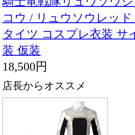
騎士竜戦隊リュウソウジ
コウ / リュウソウレッド
タイツ コスプレ衣装 サ
装 仮装
18,500円
店長からオススメ