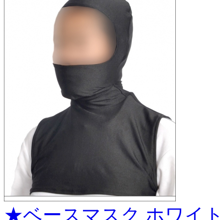
★ベースマスク ホワイト