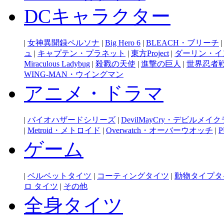
DCキャラクター
|
女神異聞録ペルソナ
|
Big Hero 6
|
BLEACH・ブリーチ
ュ
|
キャプテン・プラネット
|
東方Project
|
ダーリン・イ
Miraculous Ladybug
|
殺戮の天使
|
進撃の巨人
|
世界忍者
WING-MAN・ウイングマン
アニメ・ドラマ
|
バイオハザードシリーズ
|
DevilMayCry・デビルメイ
|
Metroid・メトロイド
|
Overwatch・オーバーウオッチ
|
P
ゲーム
|
ベルベットタイツ
|
コーティングタイツ
|
動物タイプタ
ロ タイツ
|
その他
全身タイツ