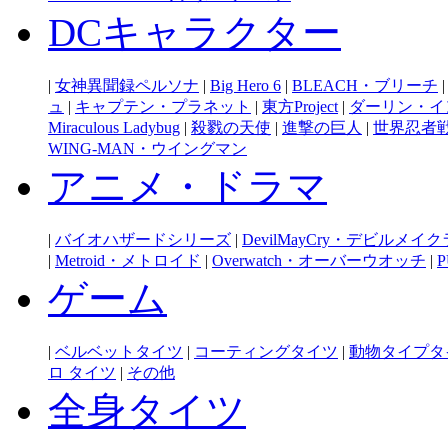
DCキャラクター
|
女神異聞録ペルソナ
|
Big Hero 6
|
BLEACH・ブリーチ
ュ
|
キャプテン・プラネット
|
東方Project
|
ダーリン・イ
Miraculous Ladybug
|
殺戮の天使
|
進撃の巨人
|
世界忍者
WING-MAN・ウイングマン
アニメ・ドラマ
|
バイオハザードシリーズ
|
DevilMayCry・デビルメイ
|
Metroid・メトロイド
|
Overwatch・オーバーウオッチ
|
P
ゲーム
|
ベルベットタイツ
|
コーティングタイツ
|
動物タイプタ
ロ タイツ
|
その他
全身タイツ