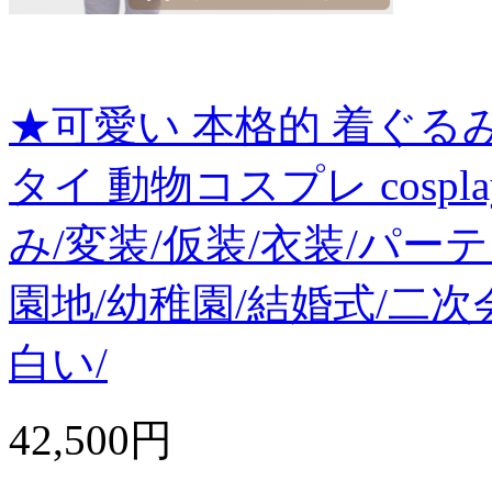
★可愛い 本格的 着ぐる
タイ 動物コスプレ cosp
み/変装/仮装/衣装/パー
園地/幼稚園/結婚式/二次
白い/
42,500円