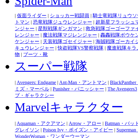
Spider-Man
|
仮面ライダー
|
ショッカー戦闘員
|
騎士竜戦隊リュウソ
トマン
|
恐竜戦隊ジュウレンジャー
|
超新星フラッシュ
ンジャー
|
星獣戦隊ギンガマン
|
救急戦隊ゴーゴーファ
レンジャー
|
魔法戦隊マジレンジャー
|
轟轟戦隊ボウケ
ケンジャー
|
天装戦隊ゴセイジャー
|
海賊戦隊ゴーカイ
キュウレンジャー
|
快盗戦隊VS警察戦隊
|
魔進戦隊キラ
物
|
ブーツ・靴
スーパー戦隊
|
Avengers: Endgame
|
Ant-Man・アントマン
|
BlackPan
ミズ・マーベル
|
Punisher・パニッシャー
|
The Avengers3
ブ・ギャラクシー
Marvelキャラクター
|
Aquaman・アクアマン
|
Arrow・アロー
|
Batman・バ
グレイソン
|
Poison Ivy・ポイズン・アイビー
|
Super
WonderWoman・ワンダーウーマン