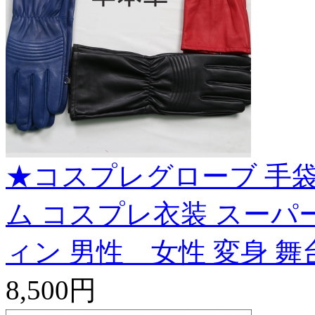
★コスプレグローブ 手袋
ム コスプレ衣装 スーパー
ィン 男性 女性 変身 舞台 
8,500円