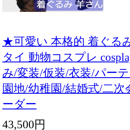
★可愛い 本格的 着ぐる
タイ 動物コスプレ cosp
み/変装/仮装/衣装/パー
園地/幼稚園/結婚式/二次
ーダー
43,500円