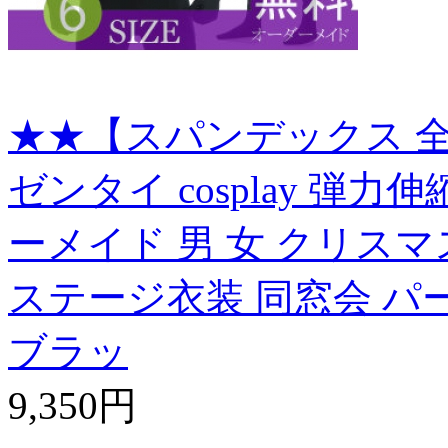
★★【スパンデックス 全
ゼンタイ cosplay 弾
ーメイド 男 女 クリスマ
ステージ衣装 同窓会 パ
ブラッ
9,350円