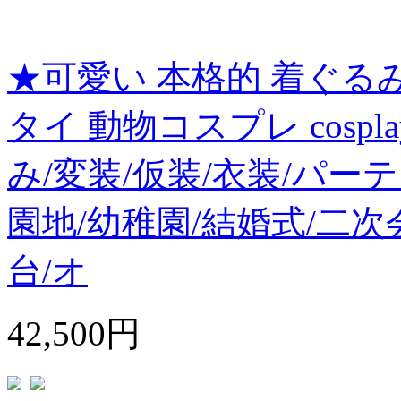
★可愛い 本格的 着ぐる
タイ 動物コスプレ cosp
み/変装/仮装/衣装/パー
園地/幼稚園/結婚式/二次
台/オ
42,500円