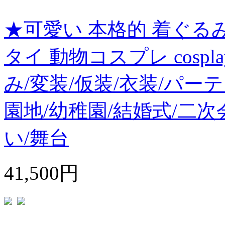
★可愛い 本格的 着ぐる
タイ 動物コスプレ cosp
み/変装/仮装/衣装/パー
園地/幼稚園/結婚式/二次
い/舞台
41,500円