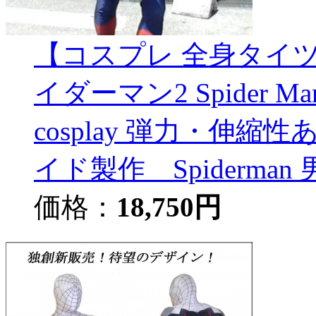
【コスプレ 全身タイツ
イダーマン2 Spider 
cosplay 弾力・伸
イド製作 Spiderma
価格：
18,750円