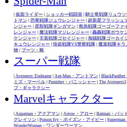
Spider-Man
|
仮面ライダー
|
ショッカー戦闘員
|
騎士竜戦隊リュウソ
トマン
|
恐竜戦隊ジュウレンジャー
|
超新星フラッシュ
ンジャー
|
星獣戦隊ギンガマン
|
救急戦隊ゴーゴーファ
レンジャー
|
魔法戦隊マジレンジャー
|
轟轟戦隊ボウケ
ケンジャー
|
天装戦隊ゴセイジャー
|
海賊戦隊ゴーカイ
キュウレンジャー
|
快盗戦隊VS警察戦隊
|
魔進戦隊キラ
物
|
ブーツ・靴
スーパー戦隊
|
Avengers: Endgame
|
Ant-Man・アントマン
|
BlackPan
ミズ・マーベル
|
Punisher・パニッシャー
|
The Avengers3
ブ・ギャラクシー
Marvelキャラクター
|
Aquaman・アクアマン
|
Arrow・アロー
|
Batman・バ
グレイソン
|
Poison Ivy・ポイズン・アイビー
|
Super
WonderWoman・ワンダーウーマン