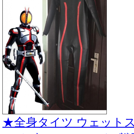
★全身タイツ ウェットス