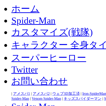
ホーム
Spider-Man
カスタマイズ(戦隊)
キャラクター 全身タ
スーパーヒーロー
Twitter
お問い合わせ
|
アメスパ1
|
アメスパ2
|
ウェブ3D加工済
|
Iron-SpiderMa
Spider-Man
|
Venom Spider-Man
|
キッズスパイダーマン
|