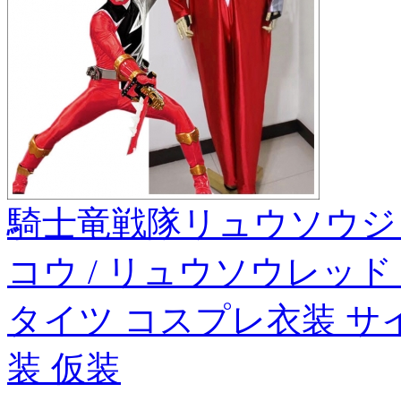
騎士竜戦隊リュウソウジ
コウ / リュウソウレッド
タイツ コスプレ衣装 サ
装 仮装