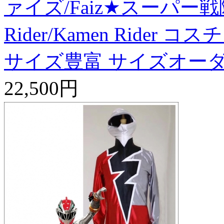
ァイズ/Faiz★スーパー戦
Rider/Kamen Ride
サイズ豊富 サイズオーダ
22,500円