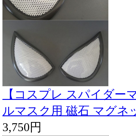
【コスプレ スパイダーマ
ルマスク用 磁石 マグネ
3,750円