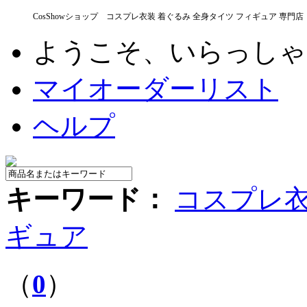
CosShowショップ コスプレ衣装 着ぐるみ 全身タイツ フィギュア 専門店
ようこそ、いらっし
マイオーダーリスト
ヘルプ
キーワード：
コスプレ
ギュア
（
0
）