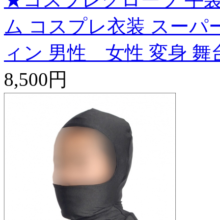
ム コスプレ衣装 スーパー
ィン 男性 女性 変身 舞台 
8,500円