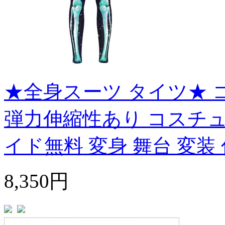
★全身スーツ タイツ★ コス
弾力伸縮性あり コスチュ
イド無料 変身 舞台 変装
8,350円