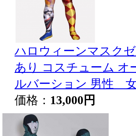
ハロウィーンマスクゼンタ
あり コスチューム 
ルバーション 男性 女
価格：
13,000円