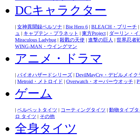
DCキャラクター
|
女神異聞録ペルソナ
|
Big Hero 6
|
BLEACH・ブリーチ
ュ
|
キャプテン・プラネット
|
東方Project
|
ダーリン・イ
Miraculous Ladybug
|
殺戮の天使
|
進撃の巨人
|
世界忍者
WING-MAN・ウイングマン
アニメ・ドラマ
|
バイオハザードシリーズ
|
DevilMayCry・デビルメイ
|
Metroid・メトロイド
|
Overwatch・オーバーウオッチ
|
P
ゲーム
|
ベルベットタイツ
|
コーティングタイツ
|
動物タイプタ
ロ タイツ
|
その他
全身タイツ