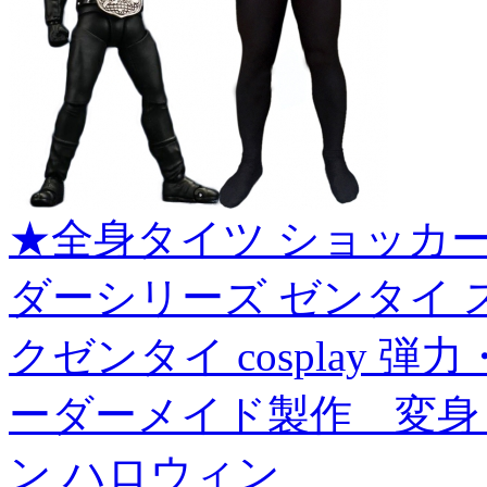
★全身タイツ ショッカ
ダーシリーズ ゼンタイ 
クゼンタイ cosplay 
ーダーメイド製作 変身
ン ハロウィン