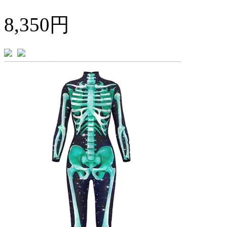
8,350円