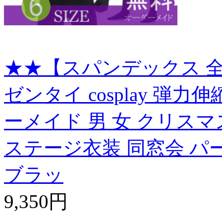
★★【スパンデックス 全
ゼンタイ cosplay 弾
ーメイド 男 女 クリスマ
ステージ衣装 同窓会 パ
ブラッ
9,350円