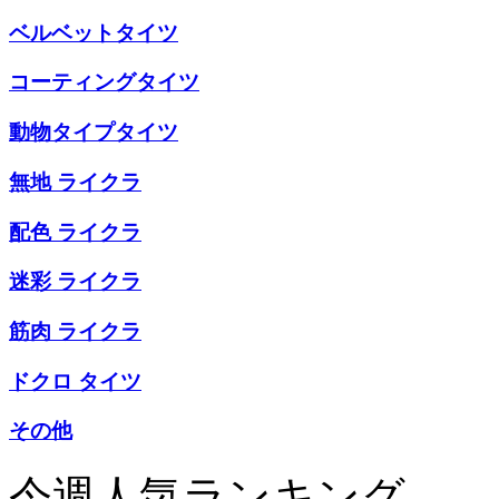
ベルベットタイツ
コーティングタイツ
動物タイプタイツ
無地 ライクラ
配色 ライクラ
迷彩 ライクラ
筋肉 ライクラ
ドクロ タイツ
その他
今週人気ランキング