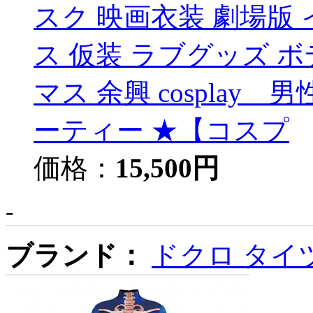
スク 映画衣装 劇場版
ス 仮装 ラブグッズ 
マス 余興 cospla
ーティー ★【コスプ
価格：
15,500円
-
ブランド：
ドクロ タイ