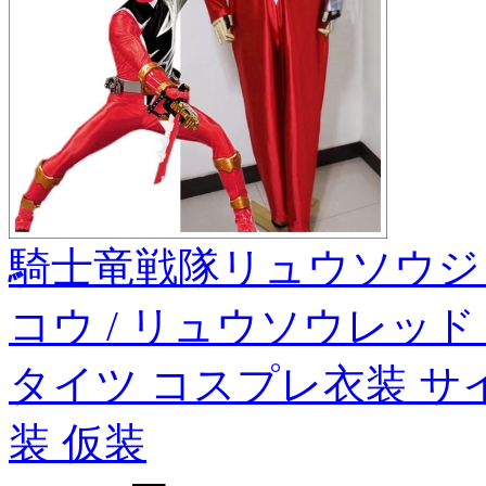
騎士竜戦隊リュウソウジ
コウ / リュウソウレッド
タイツ コスプレ衣装 サ
装 仮装