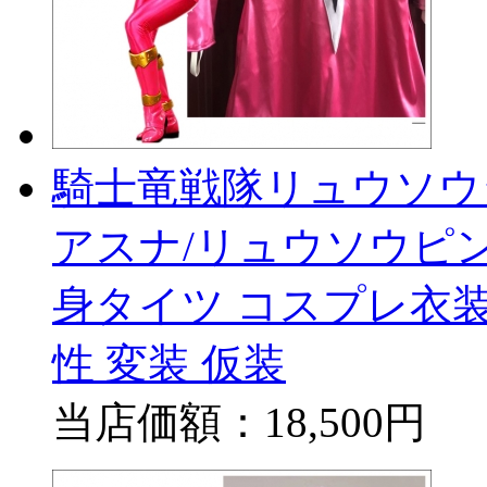
騎士竜戦隊リュウソウ
アスナ/リュウソウピン
身タイツ コスプレ衣
性 変装 仮装
当店価額：
18,500円