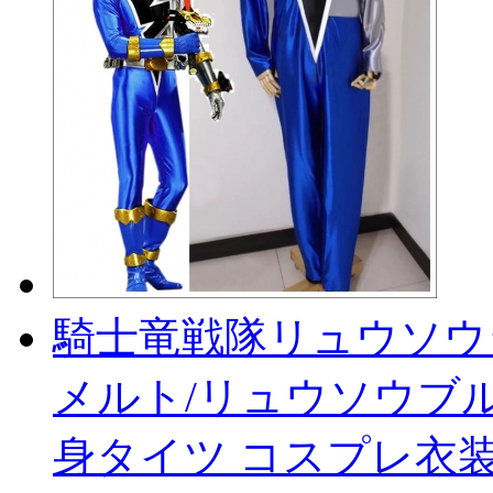
騎士竜戦隊リュウソウ
メルト/リュウソウブル
身タイツ コスプレ衣