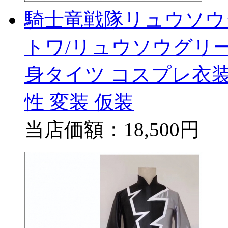
騎士竜戦隊リュウソウ
トワ/リュウソウグリー
身タイツ コスプレ衣
性 変装 仮装
当店価額：
18,500円