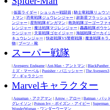
Spider-Man
|
仮面ライダー
|
ショッカー戦闘員
|
騎士竜戦隊リュウソ
トマン
|
恐竜戦隊ジュウレンジャー
|
超新星フラッシュ
ンジャー
|
星獣戦隊ギンガマン
|
救急戦隊ゴーゴーファ
レンジャー
|
魔法戦隊マジレンジャー
|
轟轟戦隊ボウケ
ケンジャー
|
天装戦隊ゴセイジャー
|
海賊戦隊ゴーカイ
キュウレンジャー
|
快盗戦隊VS警察戦隊
|
魔進戦隊キラ
物
|
ブーツ・靴
スーパー戦隊
|
Avengers: Endgame
|
Ant-Man・アントマン
|
BlackPan
ミズ・マーベル
|
Punisher・パニッシャー
|
The Avengers3
ブ・ギャラクシー
Marvelキャラクター
|
Aquaman・アクアマン
|
Arrow・アロー
|
Batman・バ
グレイソン
|
Poison Ivy・ポイズン・アイビー
|
Super
WonderWoman・ワンダーウーマン