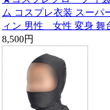
ム コスプレ衣装 スーパー
ィン 男性 女性 変身 舞台 
8,500円