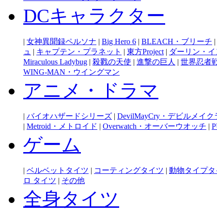
DCキャラクター
|
女神異聞録ペルソナ
|
Big Hero 6
|
BLEACH・ブリーチ
ュ
|
キャプテン・プラネット
|
東方Project
|
ダーリン・イ
Miraculous Ladybug
|
殺戮の天使
|
進撃の巨人
|
世界忍者
WING-MAN・ウイングマン
アニメ・ドラマ
|
バイオハザードシリーズ
|
DevilMayCry・デビルメイ
|
Metroid・メトロイド
|
Overwatch・オーバーウオッチ
|
P
ゲーム
|
ベルベットタイツ
|
コーティングタイツ
|
動物タイプタ
ロ タイツ
|
その他
全身タイツ