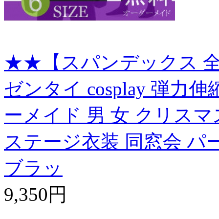
★★【スパンデックス 全
ゼンタイ cosplay 弾
ーメイド 男 女 クリスマ
ステージ衣装 同窓会 パ
ブラッ
9,350円