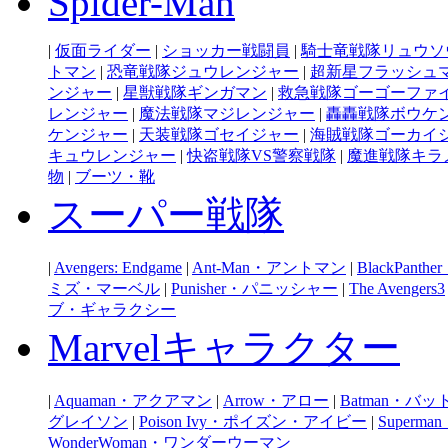
Spider-Man
|
仮面ライダー
|
ショッカー戦闘員
|
騎士竜戦隊リュウソ
トマン
|
恐竜戦隊ジュウレンジャー
|
超新星フラッシュ
ンジャー
|
星獣戦隊ギンガマン
|
救急戦隊ゴーゴーファ
レンジャー
|
魔法戦隊マジレンジャー
|
轟轟戦隊ボウケ
ケンジャー
|
天装戦隊ゴセイジャー
|
海賊戦隊ゴーカイ
キュウレンジャー
|
快盗戦隊VS警察戦隊
|
魔進戦隊キラ
物
|
ブーツ・靴
スーパー戦隊
|
Avengers: Endgame
|
Ant-Man・アントマン
|
BlackPan
ミズ・マーベル
|
Punisher・パニッシャー
|
The Avengers3
ブ・ギャラクシー
Marvelキャラクター
|
Aquaman・アクアマン
|
Arrow・アロー
|
Batman・バ
グレイソン
|
Poison Ivy・ポイズン・アイビー
|
Super
WonderWoman・ワンダーウーマン