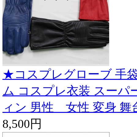
★コスプレグローブ 手袋
ム コスプレ衣装 スーパー
ィン 男性 女性 変身 舞台 
8,500円