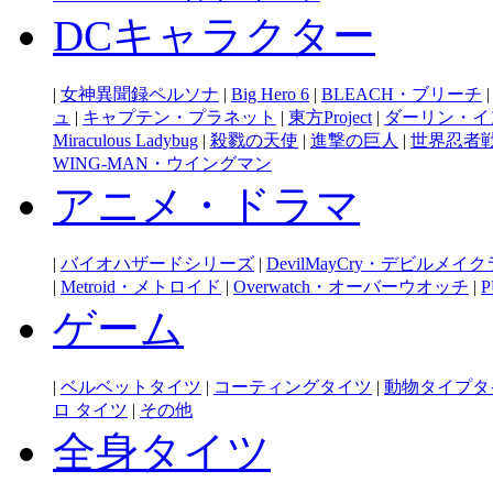
DCキャラクター
|
女神異聞録ペルソナ
|
Big Hero 6
|
BLEACH・ブリーチ
ュ
|
キャプテン・プラネット
|
東方Project
|
ダーリン・イ
Miraculous Ladybug
|
殺戮の天使
|
進撃の巨人
|
世界忍者
WING-MAN・ウイングマン
アニメ・ドラマ
|
バイオハザードシリーズ
|
DevilMayCry・デビルメイ
|
Metroid・メトロイド
|
Overwatch・オーバーウオッチ
|
P
ゲーム
|
ベルベットタイツ
|
コーティングタイツ
|
動物タイプタ
ロ タイツ
|
その他
全身タイツ