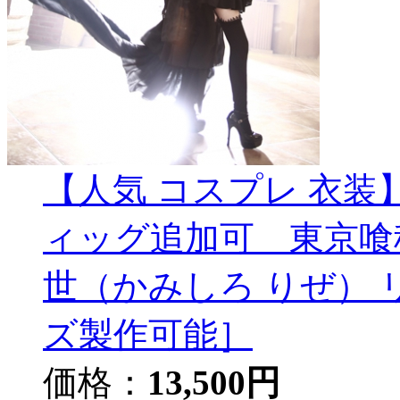
【人気 コスプレ 衣装
ィッグ追加可 東京喰
世（かみしろ りぜ）
ズ製作可能］
価格：
13,500円