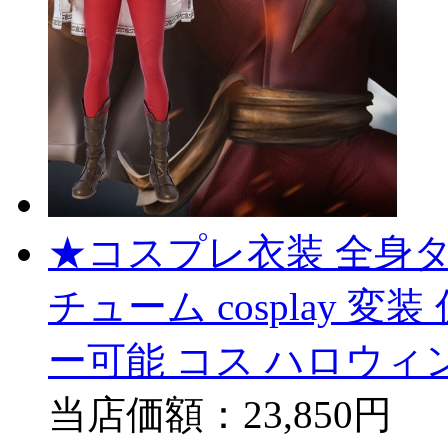
★コスプレ衣装 全身タイツ
チューム cosplay 
ー可能 コス ハロウィ
当店価額：
23,850円