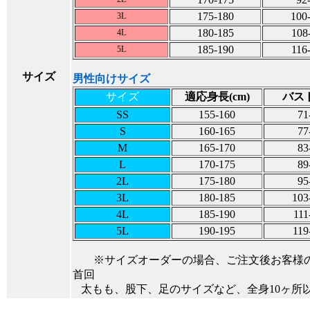
175-180
100
3L
180-185
108
4L
185-190
116
5L
サイズ
男性向けサイズ
サイズ
適応身長(cm)
バスト
SS
155-160
71
S
160-165
77
M
165-170
83
L
170-175
89
2L
175-180
95
3L
180-185
103
4L
185-190
111
5L
190-195
119
※サイズオーダーの場合、ご注文後お客様
首回
太もも、股下、足のサイズなど、全身10ヶ所