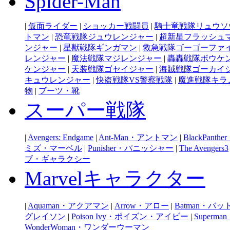
Spider-Man
|
仮面ライダー
|
ショッカー戦闘員
|
騎士竜戦隊リュウソ
トマン
|
恐竜戦隊ジュウレンジャー
|
超新星フラッシュ
ンジャー
|
星獣戦隊ギンガマン
|
救急戦隊ゴーゴーファ
レンジャー
|
魔法戦隊マジレンジャー
|
轟轟戦隊ボウケ
ケンジャー
|
天装戦隊ゴセイジャー
|
海賊戦隊ゴーカイ
キュウレンジャー
|
快盗戦隊VS警察戦隊
|
魔進戦隊キラ
物
|
ブーツ・靴
スーパー戦隊
|
Avengers: Endgame
|
Ant-Man・アントマン
|
BlackPan
ミズ・マーベル
|
Punisher・パニッシャー
|
The Avengers3
ブ・ギャラクシー
Marvelキャラクター
|
Aquaman・アクアマン
|
Arrow・アロー
|
Batman・バ
グレイソン
|
Poison Ivy・ポイズン・アイビー
|
Super
WonderWoman・ワンダーウーマン