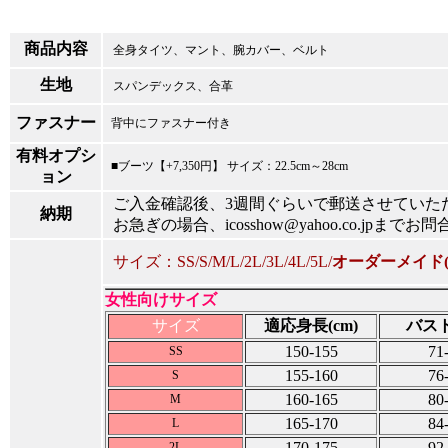
商品内容
全身タイツ、マント、腕カバー、ベルト
生地
スパンデックス、合革
ファスナー
背中にファスナー付き
有料オプシ
■ブーツ【+7,350円】 サイズ：22.5cm～28cm
ョン
ご入金確認後、3週間ぐらいで郵送させていた
納期
お急ぎの場合、icosshow@yahoo.co.jpまで
サイズ：SS/S/M/L/2L/3L/4L/5L/
オーダーメイド(
女性向けサイズ
適応身長(cm)
バスト
サイズ
150-155
71
SS
155-160
76
S
160-165
80
M
165-170
84
L
170-175
92
2L