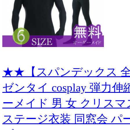
★★【スパンデックス 全
ゼンタイ cosplay 弾
ーメイド 男 女 クリスマ
ステージ衣装 同窓会 パ