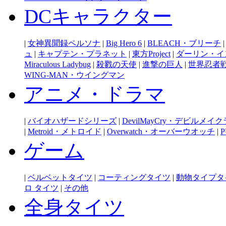
DCキャラクター
|
女神異聞録ペルソナ
|
Big Hero 6
|
BLEACH・ブリーチ
ュ
|
キャプテン・プラネット
|
東方Project
|
ダーリン・イ
Miraculous Ladybug
|
殺戮の天使
|
進撃の巨人
|
世界忍者
WING-MAN・ウイングマン
アニメ・ドラマ
|
バイオハザードシリーズ
|
DevilMayCry・デビルメイ
|
Metroid・メトロイド
|
Overwatch・オーバーウオッチ
|
P
ゲーム
|
ベルベットタイツ
|
コーティングタイツ
|
動物タイプタ
ロ タイツ
|
その他
全身タイツ