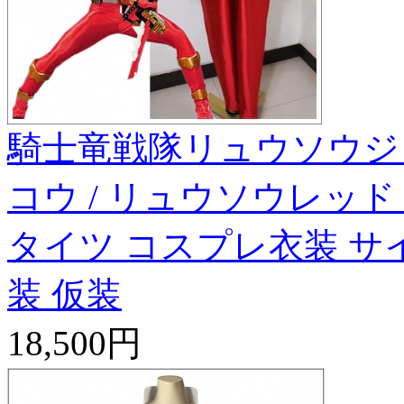
騎士竜戦隊リュウソウジ
コウ / リュウソウレッド
タイツ コスプレ衣装 サ
装 仮装
18,500円