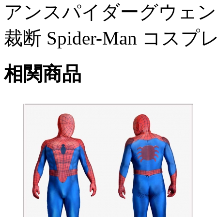
アンスパイダーグウェン 
裁断 Spider-Man コ
相関商品