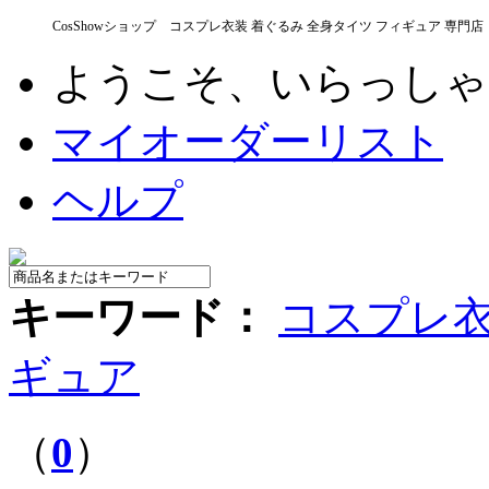
CosShowショップ コスプレ衣装 着ぐるみ 全身タイツ フィギュア 専門店
ようこそ、いらっし
マイオーダーリスト
ヘルプ
キーワード：
コスプレ
ギュア
（
0
）