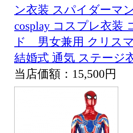
ン衣装 スパイダーマン
cosplay コスプレ
ド 男女兼用 クリスマ
結婚式 通気 ステージ衣
当店価額：
15,500円