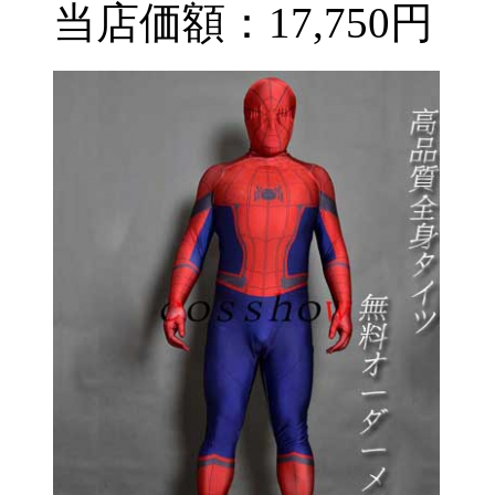
当店価額：
17,750円