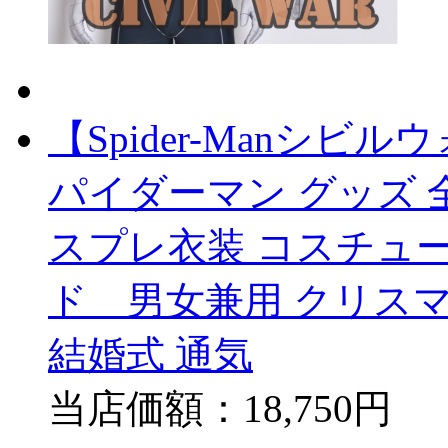
【Spider-Manシ
パイダーマン グッズ 全身
スプレ衣装 コスチュー
ド 男女兼用 クリスマ
結婚式 通気
当店価額：
18,750円