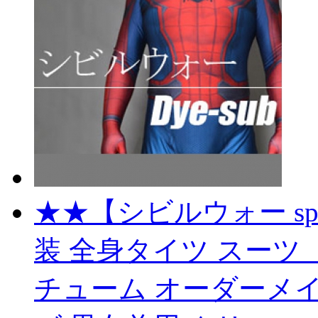
★★【シビルウォー spid
装 全身タイツ スーツ ゼ
チューム オーダーメイ