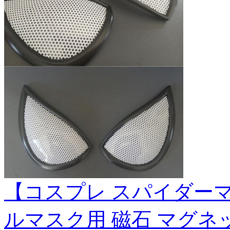
【コスプレ スパイダーマ
ルマスク用 磁石 マグネ