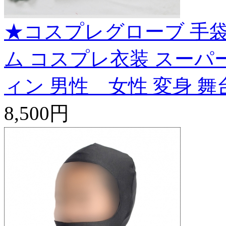
★コスプレグローブ 手袋
ム コスプレ衣装 スーパー
ィン 男性 女性 変身 舞台 
8,500円