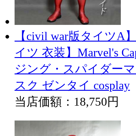
【civil war版タイ
イツ 衣装】Marvel's Capt
ジング・スパイダーマン 
スク ゼンタイ cosplay
当店価額：
18,750円