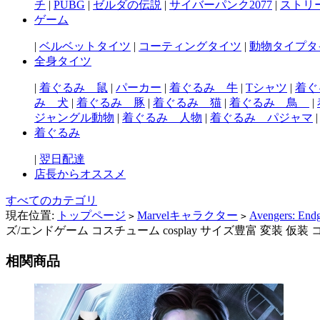
チ
|
PUBG
|
ゼルダの伝説
|
サイバーパンク2077
|
ストリ
ゲーム
|
ベルベットタイツ
|
コーティングタイツ
|
動物タイプタ
全身タイツ
|
着ぐるみ 鼠
|
パーカー
|
着ぐるみ 牛
|
Tシャツ
|
着ぐ
み 犬
|
着ぐるみ 豚
|
着ぐるみ 猫
|
着ぐるみ 鳥
|
ジャングル動物
|
着ぐるみ 人物
|
着ぐるみ パジャマ
着ぐるみ
|
翌日配達
店長からオススメ
すべてのカテゴリ
現在位置:
トップページ
Marvelキャラクター
Avengers: End
>
>
ズ/エンドゲーム コスチューム cosplay サイズ豊富 変装 仮装
相関商品