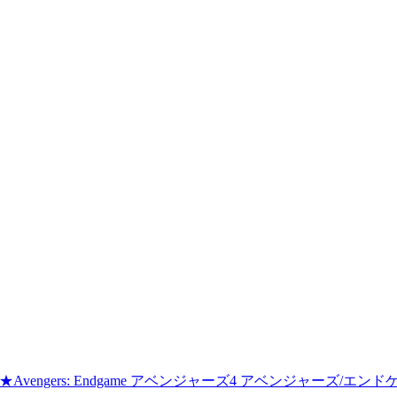
Avengers: Endgame アベンジャーズ4 アベンジャーズ/エンド