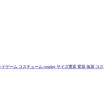
エンドゲーム コスチューム cosplay サイズ豊富 変装 仮装 コス