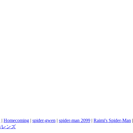
n
|
Homecoming
|
spider-gwen
|
spider-man 2099
|
Raimi's Spider-Man
/レンズ