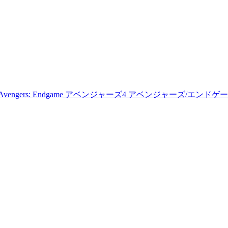
ers: Endgame アベンジャーズ4 アベンジャーズ/エンドゲーム 