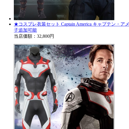
★コスプレ衣装セット Captain America キャプテン・ア
子追加可能
当店価額：
32,800円