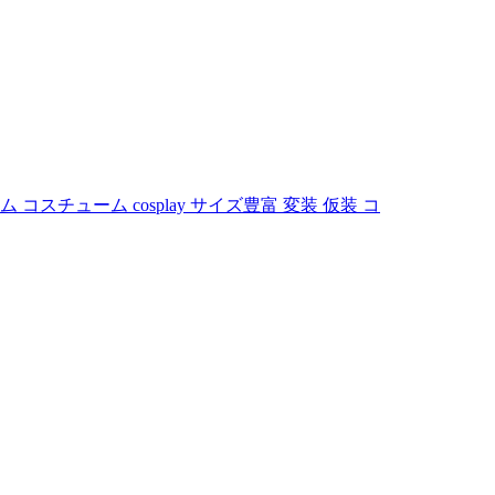
コスチューム cosplay サイズ豊富 変装 仮装 コ