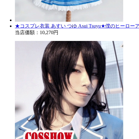
★コスプレ衣装 あすい つゆ Asui Tsuyu★僕のヒーロー
当店価額：
10,270円