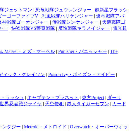
隊ジェットマン
|
恐竜戦隊ジュウレンジャー
|
超新星フラッシ
ゴーゴーファイブV
|
忍風戦隊ハリケンジャー
|
爆竜戦隊アバ
炎神戦隊ゴーオンジャー
|
侍戦隊シンケンジャー
|
天装戦隊ゴ
ャー
|
快盗戦隊VS警察戦隊
|
魔進戦隊キラメイジャー
|
電光超
s. Marvel・ミズ・マーベル
|
Punisher・パニッシャー
|
The
ng・ディック・グレイソン
|
Poison Ivy・ポイズン・アイビー
|
ー・ラッシュ
|
キャプテン・プラネット
|
東方Project
|
ダーリ
世界忍者戦ジライヤ
|
天空侵犯
|
鉄人タイガーセブン
|
カード
ァンタジー
|
Metroid・メトロイド
|
Overwatch・オーバーウオッ