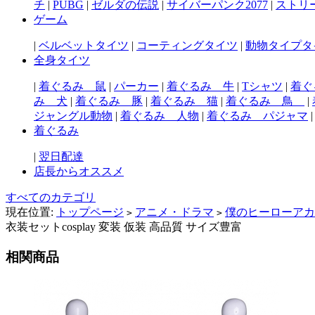
チ
|
PUBG
|
ゼルダの伝説
|
サイバーパンク2077
|
ストリ
ゲーム
|
ベルベットタイツ
|
コーティングタイツ
|
動物タイプタ
全身タイツ
|
着ぐるみ 鼠
|
パーカー
|
着ぐるみ 牛
|
Tシャツ
|
着ぐ
み 犬
|
着ぐるみ 豚
|
着ぐるみ 猫
|
着ぐるみ 鳥
|
ジャングル動物
|
着ぐるみ 人物
|
着ぐるみ パジャマ
着ぐるみ
|
翌日配達
店長からオススメ
すべてのカテゴリ
現在位置:
トップページ
アニメ・ドラマ
僕のヒーローアカ
>
>
衣装セットcosplay 変装 仮装 高品質 サイズ豊富
相関商品