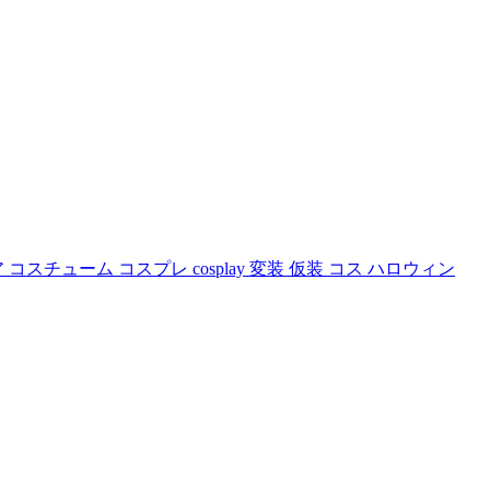
チューム コスプレ cosplay 変装 仮装 コス ハロウィン