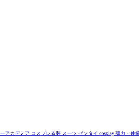
アカデミア コスプレ衣装 スーツ ゼンタイ cosplay 弾力・伸