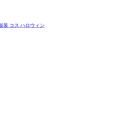
 仮装 コス ハロウィン