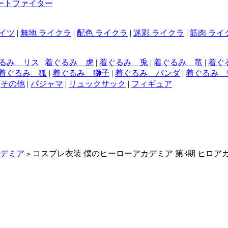
ートファイター
イツ
|
無地 ライクラ
|
配色 ライクラ
|
迷彩 ライクラ
|
筋肉 ライ
るみ リス
|
着ぐるみ 虎
|
着ぐるみ 兎
|
着ぐるみ 竜
|
着ぐ
着ぐるみ 狐
|
着ぐるみ 獅子
|
着ぐるみ パンダ
|
着ぐるみ 
|
その他
|
パジャマ
|
リュックサック
|
フィギュア
デミア
コスプレ衣装 僕のヒーローアカデミア 第3期 ヒロアカ Pussy
>