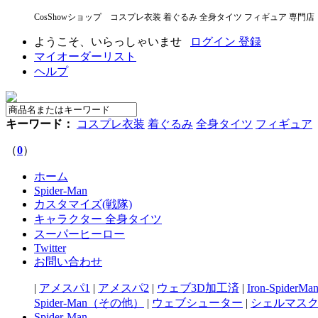
CosShowショップ コスプレ衣装 着ぐるみ 全身タイツ フィギュア 専門店
ようこそ、いらっしゃいませ
ログイン
登録
マイオーダーリスト
ヘルプ
キーワード：
コスプレ衣装
着ぐるみ
全身タイツ
フィギュア
（
0
）
ホーム
Spider-Man
カスタマイズ(戦隊)
キャラクター 全身タイツ
スーパーヒーロー
Twitter
お問い合わせ
|
アメスパ1
|
アメスパ2
|
ウェブ3D加工済
|
Iron-SpiderMa
Spider-Man（その他）
|
ウェブシューター
|
シェルマスク
Spider-Man