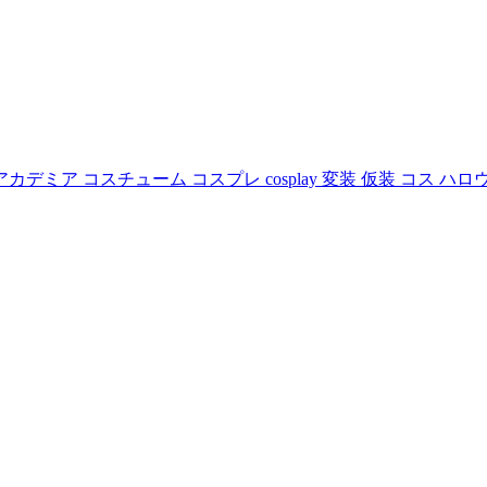
ミア コスチューム コスプレ cosplay 変装 仮装 コス ハロ