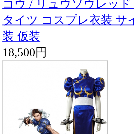
コウ / リュウソウレッド
タイツ コスプレ衣装 サ
装 仮装
18,500円