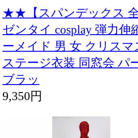
★★【スパンデックス 全
ゼンタイ cosplay 弾
ーメイド 男 女 クリスマ
ステージ衣装 同窓会 パ
ブラッ
9,350円