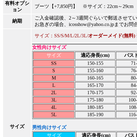
有料オプシ
ブーツ【+7,850円】 ※サイズ：22cm～29cm
ョン
ご入金確認後、2～3週間ぐらいで郵送させて
納期
お急ぎの場合、icosshow@yahoo.co.jpまで
サイズ：SS/S/M/L/2L/3L/
オーダーメイド(無料)
女性向けサイズ
サイズ
適応身長(cm)
バスト
SS
150-155
71
S
155-160
76
M
160-165
80
L
165-170
84
2L
170-175
92
3L
175-180
100
4L
180-185
108
5L
185-190
116
サイズ
男性向けサイズ
サイズ
適応身長(cm)
バスト