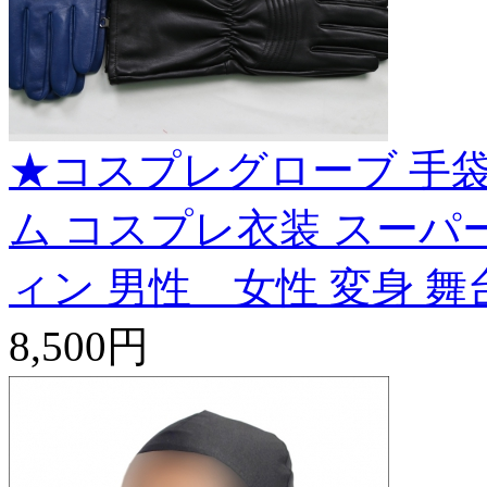
★コスプレグローブ 手袋
ム コスプレ衣装 スーパー
ィン 男性 女性 変身 舞台 
8,500円