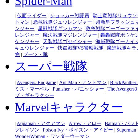
Spider-Man
|
仮面ライダー
|
ショッカー戦闘員
|
騎士竜戦隊リュウソ
トマン
|
恐竜戦隊ジュウレンジャー
|
超新星フラッシュ
ンジャー
|
星獣戦隊ギンガマン
|
救急戦隊ゴーゴーファ
レンジャー
|
魔法戦隊マジレンジャー
|
轟轟戦隊ボウケ
ケンジャー
|
天装戦隊ゴセイジャー
|
海賊戦隊ゴーカイ
キュウレンジャー
|
快盗戦隊VS警察戦隊
|
魔進戦隊キラ
物
|
ブーツ・靴
スーパー戦隊
|
Avengers: Endgame
|
Ant-Man・アントマン
|
BlackPan
ミズ・マーベル
|
Punisher・パニッシャー
|
The Avengers3
ブ・ギャラクシー
Marvelキャラクター
|
Aquaman・アクアマン
|
Arrow・アロー
|
Batman・バ
グレイソン
|
Poison Ivy・ポイズン・アイビー
|
Super
WonderWoman・ワンダーウーマン