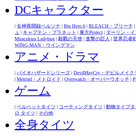
DCキャラクター
|
女神異聞録ペルソナ
|
Big Hero 6
|
BLEACH・ブリーチ
ュ
|
キャプテン・プラネット
|
東方Project
|
ダーリン・イ
Miraculous Ladybug
|
殺戮の天使
|
進撃の巨人
|
世界忍者
WING-MAN・ウイングマン
アニメ・ドラマ
|
バイオハザードシリーズ
|
DevilMayCry・デビルメイ
|
Metroid・メトロイド
|
Overwatch・オーバーウオッチ
|
P
ゲーム
|
ベルベットタイツ
|
コーティングタイツ
|
動物タイプタ
ロ タイツ
|
その他
全身タイツ