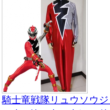
騎士竜戦隊リュウソウジ