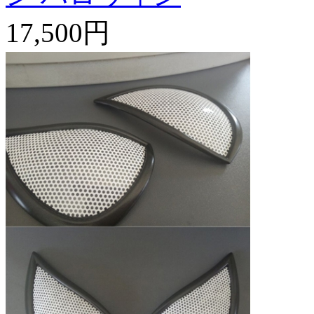
17,500円