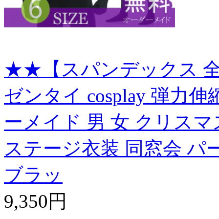
★★【スパンデックス 全
ゼンタイ cosplay 弾
ーメイド 男 女 クリスマ
ステージ衣装 同窓会 パ
ブラッ
9,350円