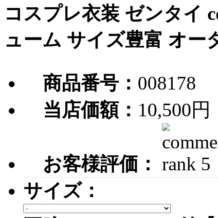
コスプレ衣装 ゼンタイ co
ューム サイズ豊富 オー
商品番号：
008178
10,500円
当店価額：
お客様評価：
サイズ：