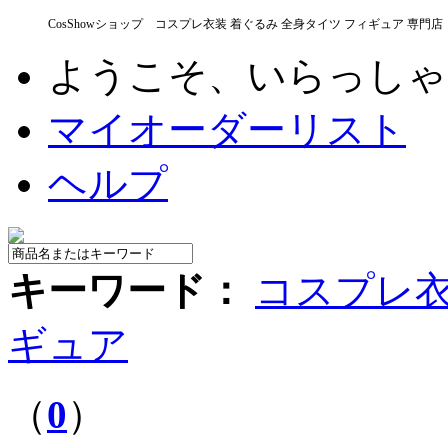
CosShowショップ コスプレ衣装 着ぐるみ 全身タイツ フィギュア 専門店
ようこそ、いらっし
マイオーダーリスト
ヘルプ
キーワード：
コスプレ
ギュア
（
0
）