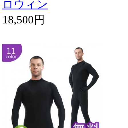
ロウィン
18,500円