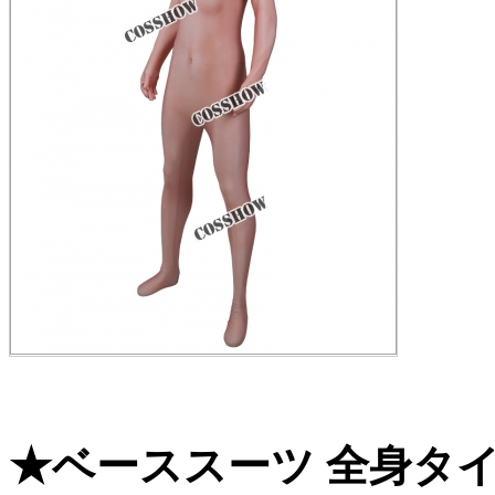
★ベーススーツ 全身タ