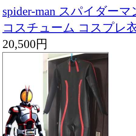
spider-man スパイダー
コスチューム コスプレ
20,500円