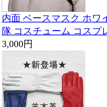
内面 ベースマスク ホワ
隊 コスチューム コスプ
3,000円