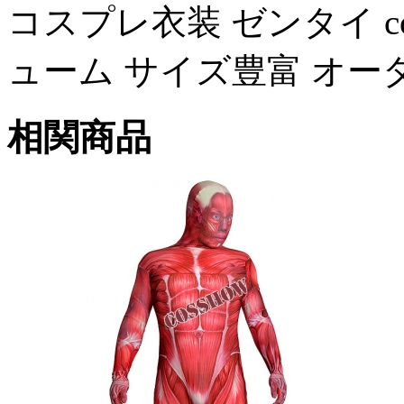
コスプレ衣装 ゼンタイ co
ューム サイズ豊富 オー
相関商品