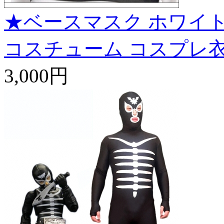
★ベースマスク ホワイト
コスチューム コスプレ
3,000円