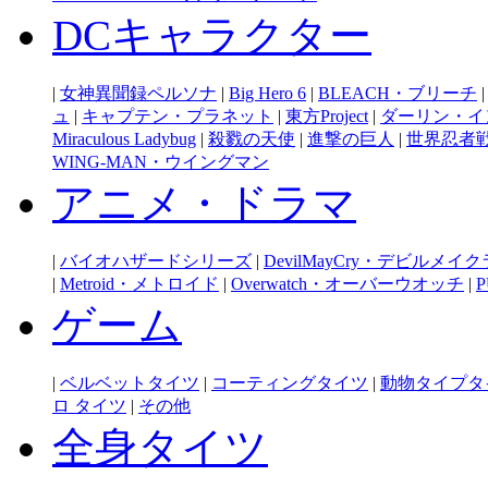
DCキャラクター
|
女神異聞録ペルソナ
|
Big Hero 6
|
BLEACH・ブリーチ
ュ
|
キャプテン・プラネット
|
東方Project
|
ダーリン・イ
Miraculous Ladybug
|
殺戮の天使
|
進撃の巨人
|
世界忍者
WING-MAN・ウイングマン
アニメ・ドラマ
|
バイオハザードシリーズ
|
DevilMayCry・デビルメイ
|
Metroid・メトロイド
|
Overwatch・オーバーウオッチ
|
P
ゲーム
|
ベルベットタイツ
|
コーティングタイツ
|
動物タイプタ
ロ タイツ
|
その他
全身タイツ