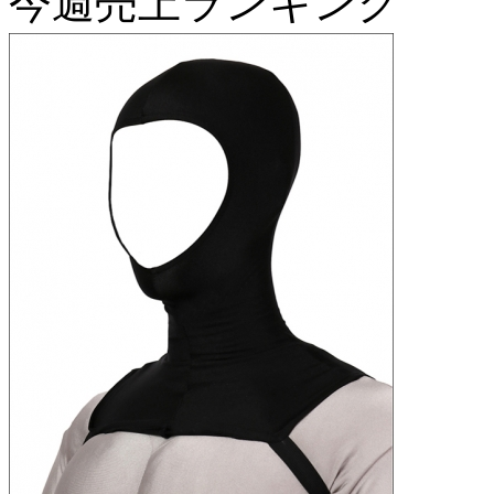
今週売上ランキング