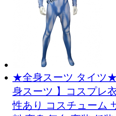
★全身スーツ タイツ★
身スーツ 】コスプレ衣装 
性あり コスチューム 