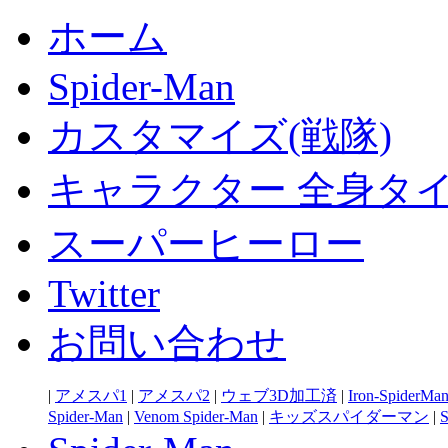
ホーム
Spider-Man
カスタマイズ(戦隊)
キャラクター 全身タ
スーパーヒーロー
Twitter
お問い合わせ
|
アメスパ1
|
アメスパ2
|
ウェブ3D加工済
|
Iron-SpiderMa
Spider-Man
|
Venom Spider-Man
|
キッズスパイダーマン
|