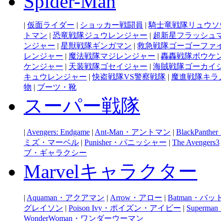
Spider-Man
|
仮面ライダー
|
ショッカー戦闘員
|
騎士竜戦隊リュウソ
トマン
|
恐竜戦隊ジュウレンジャー
|
超新星フラッシュ
ンジャー
|
星獣戦隊ギンガマン
|
救急戦隊ゴーゴーファ
レンジャー
|
魔法戦隊マジレンジャー
|
轟轟戦隊ボウケ
ケンジャー
|
天装戦隊ゴセイジャー
|
海賊戦隊ゴーカイ
キュウレンジャー
|
快盗戦隊VS警察戦隊
|
魔進戦隊キラ
物
|
ブーツ・靴
スーパー戦隊
|
Avengers: Endgame
|
Ant-Man・アントマン
|
BlackPan
ミズ・マーベル
|
Punisher・パニッシャー
|
The Avengers3
ブ・ギャラクシー
Marvelキャラクター
|
Aquaman・アクアマン
|
Arrow・アロー
|
Batman・バ
グレイソン
|
Poison Ivy・ポイズン・アイビー
|
Super
WonderWoman・ワンダーウーマン