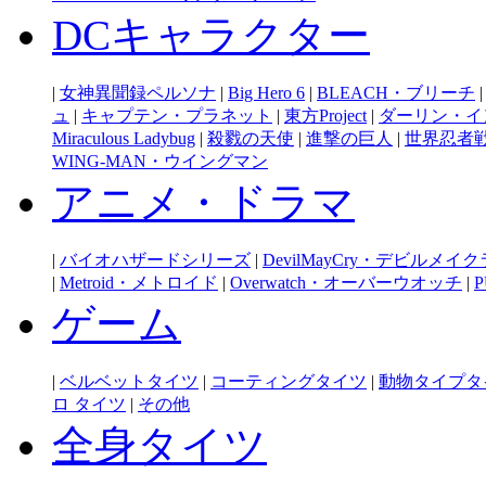
DCキャラクター
|
女神異聞録ペルソナ
|
Big Hero 6
|
BLEACH・ブリーチ
ュ
|
キャプテン・プラネット
|
東方Project
|
ダーリン・イ
Miraculous Ladybug
|
殺戮の天使
|
進撃の巨人
|
世界忍者
WING-MAN・ウイングマン
アニメ・ドラマ
|
バイオハザードシリーズ
|
DevilMayCry・デビルメイ
|
Metroid・メトロイド
|
Overwatch・オーバーウオッチ
|
P
ゲーム
|
ベルベットタイツ
|
コーティングタイツ
|
動物タイプタ
ロ タイツ
|
その他
全身タイツ