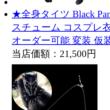
★全身タイツ Black Panthe
スチューム コスプレ衣
オーダー可能 変装 仮
当店価額：
21,500円