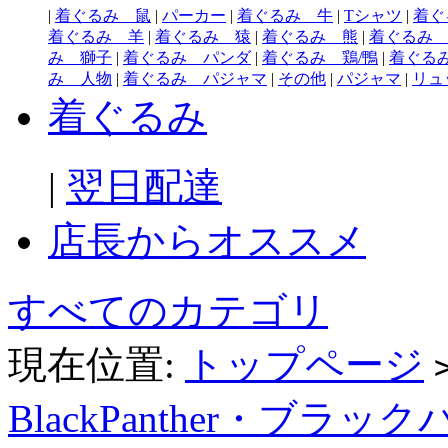
|
着ぐるみ 鼠
|
パーカー
|
着ぐるみ 牛
|
Tシャツ
|
着ぐ
着ぐるみ 羊
|
着ぐるみ 猿
|
着ぐるみ 熊
|
着ぐるみ
み 獅子
|
着ぐるみ パンダ
|
着ぐるみ 鶏/鴨
|
着ぐる
み 人物
|
着ぐるみ パジャマ
|
その他
|
パジャマ
|
リュ
着ぐるみ
|
翌日配達
店長からオススメ
すべてのカテゴリ
現在位置:
トップページ
BlackPanther・ブラッ