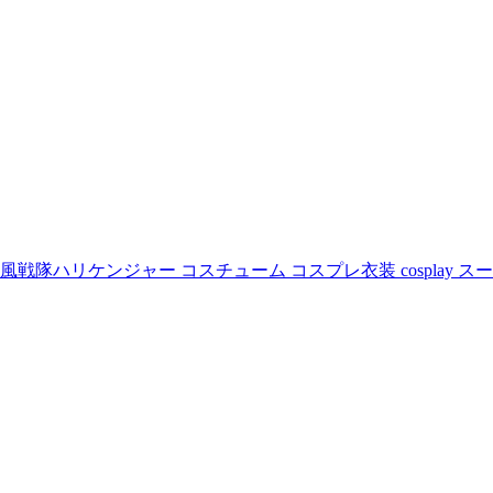
戦隊ハリケンジャー コスチューム コスプレ衣装 cosplay ス