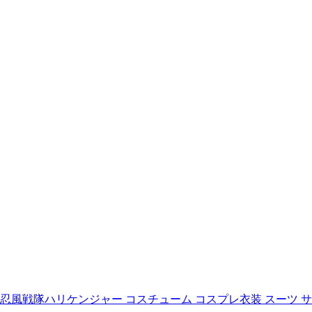
忍風戦隊ハリケンジャー コスチューム コスプレ衣装 スーツ サ