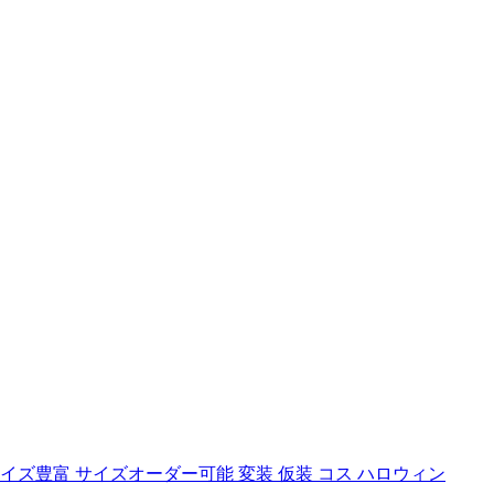
イズ豊富 サイズオーダー可能 変装 仮装 コス ハロウィン