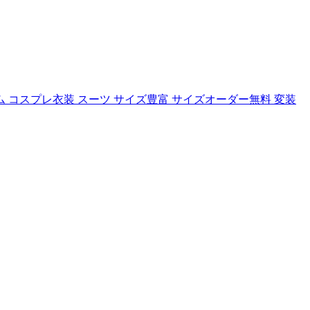
 コスプレ衣装 スーツ サイズ豊富 サイズオーダー無料 変装