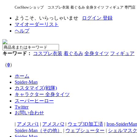
CosShowショップ コスプレ衣装 着ぐるみ 全身タイツ フィギュア 専門店
ようこそ、いらっしゃいませ
ログイン
登録
マイオーダーリスト
ヘルプ
キーワード：
コスプレ衣装
着ぐるみ
全身タイツ
フィギュア
（
0
）
ホーム
Spider-Man
カスタマイズ(戦隊)
キャラクター 全身タイツ
スーパーヒーロー
Twitter
お問い合わせ
|
アメスパ1
|
アメスパ2
|
ウェブ3D加工済
|
Iron-SpiderMa
Spider-Man（その他）
|
ウェブシューター
|
シェルマスク
Spider-Man