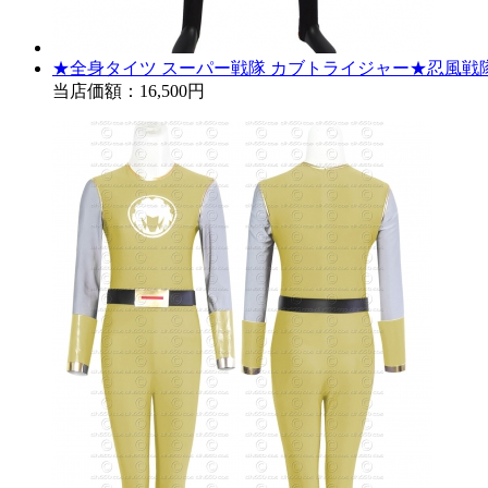
★全身タイツ スーパー戦隊 カブトライジャー★忍風戦隊
当店価額：
16,500円