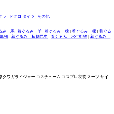
クラ
|
ドクロ タイツ
|
その他
るみ 馬
|
着ぐるみ 羊
|
着ぐるみ 猿
|
着ぐるみ 熊
|
着ぐる
鶏/鴨
|
着ぐるみ 植物昆虫
|
着ぐるみ 水生動物
|
着ぐるみ
隊クワガライジャー コスチューム コスプレ衣装 スーツ サイ