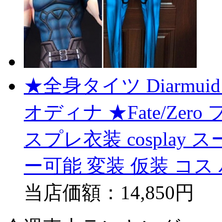
★全身タイツ Diarmuid
オディナ ★Fate/Ze
スプレ衣装 cosplay
ー可能 変装 仮装 コス
当店価額：
14,850円