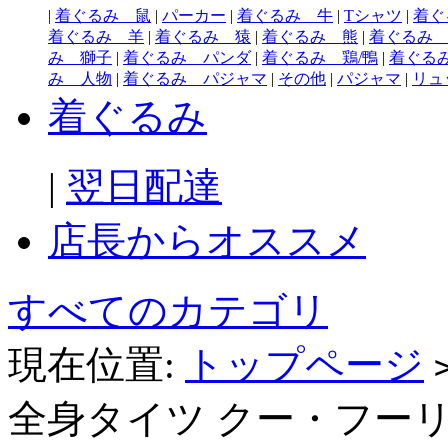
|
着ぐるみ 鼠
|
パーカー
|
着ぐるみ 牛
|
Tシャツ
|
着ぐ
着ぐるみ 羊
|
着ぐるみ 猿
|
着ぐるみ 熊
|
着ぐるみ
み 獅子
|
着ぐるみ パンダ
|
着ぐるみ 鶏/鴨
|
着ぐる
み 人物
|
着ぐるみ パジャマ
|
その他
|
パジャマ
|
リュ
着ぐるみ
|
翌日配達
店長からオススメ
すべてのカテゴリ
現在位置:
トップページ
全身タイツ クー・フーリン/L