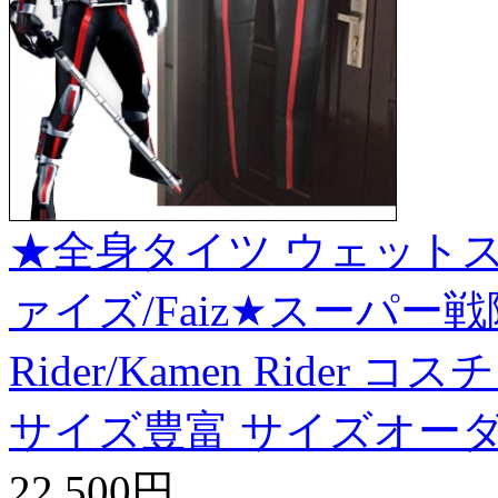
★全身タイツ ウェットス
ァイズ/Faiz★スーパー戦
Rider/Kamen Ride
サイズ豊富 サイズオーダ
22,500円