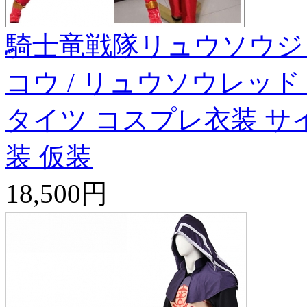
騎士竜戦隊リュウソウジ
コウ / リュウソウレッド
タイツ コスプレ衣装 サ
装 仮装
18,500円