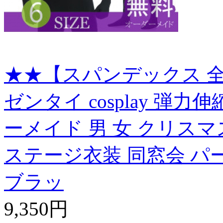
★★【スパンデックス 全
ゼンタイ cosplay 弾
ーメイド 男 女 クリスマ
ステージ衣装 同窓会 パ
ブラッ
9,350円