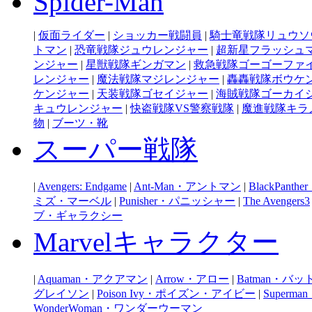
Spider-Man
|
仮面ライダー
|
ショッカー戦闘員
|
騎士竜戦隊リュウソ
トマン
|
恐竜戦隊ジュウレンジャー
|
超新星フラッシュ
ンジャー
|
星獣戦隊ギンガマン
|
救急戦隊ゴーゴーファ
レンジャー
|
魔法戦隊マジレンジャー
|
轟轟戦隊ボウケ
ケンジャー
|
天装戦隊ゴセイジャー
|
海賊戦隊ゴーカイ
キュウレンジャー
|
快盗戦隊VS警察戦隊
|
魔進戦隊キラ
物
|
ブーツ・靴
スーパー戦隊
|
Avengers: Endgame
|
Ant-Man・アントマン
|
BlackPan
ミズ・マーベル
|
Punisher・パニッシャー
|
The Avengers3
ブ・ギャラクシー
Marvelキャラクター
|
Aquaman・アクアマン
|
Arrow・アロー
|
Batman・バ
グレイソン
|
Poison Ivy・ポイズン・アイビー
|
Super
WonderWoman・ワンダーウーマン