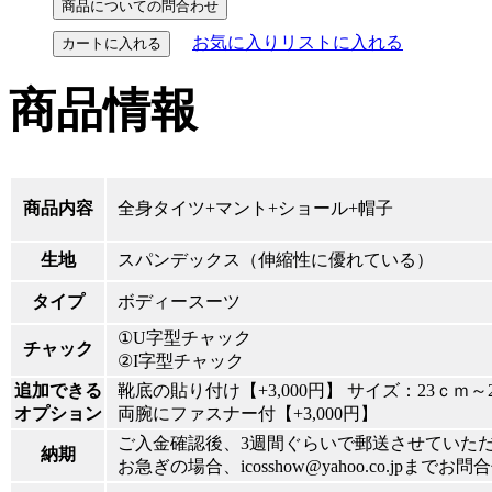
お気に入りリストに入れる
カートに入れる
商品情報
商品内容
全身タイツ+マント+ショール+帽子
生地
スパンデックス（伸縮性に優れている）
タイプ
ボディースーツ
①U字型チャック
チャック
②I字型チャック
追加できる
靴底の貼り付け【+3,000円】 サイズ：23ｃｍ～
オプション
両腕にファスナー付【+3,000円】
ご入金確認後、3週間ぐらいで郵送させていた
納期
お急ぎの場合、icosshow@yahoo.co.jpまで