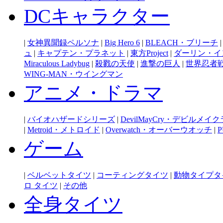
DCキャラクター
|
女神異聞録ペルソナ
|
Big Hero 6
|
BLEACH・ブリーチ
ュ
|
キャプテン・プラネット
|
東方Project
|
ダーリン・イ
Miraculous Ladybug
|
殺戮の天使
|
進撃の巨人
|
世界忍者
WING-MAN・ウイングマン
アニメ・ドラマ
|
バイオハザードシリーズ
|
DevilMayCry・デビルメイ
|
Metroid・メトロイド
|
Overwatch・オーバーウオッチ
|
P
ゲーム
|
ベルベットタイツ
|
コーティングタイツ
|
動物タイプタ
ロ タイツ
|
その他
全身タイツ