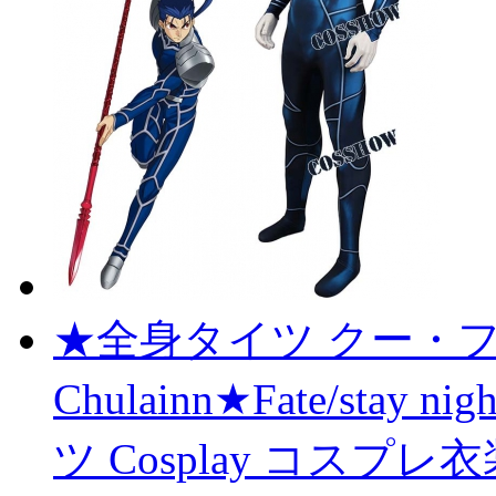
★全身タイツ クー・フーリ
Chulainn★Fate/st
ツ Cosplay コスプ