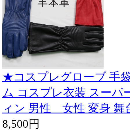
★コスプレグローブ 手袋
ム コスプレ衣装 スーパー
ィン 男性 女性 変身 舞台 
8,500円