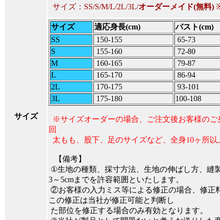
サイズ：SS/S/M/L/2L/3L/
オーダーメイド(無料)
サイズ
適応身長(cm)
バスト(cm)
SS
150-155
65-73
S
155-160
72-80
M
160-165
79-87
L
165-170
86-94
2L
170-175
93-101
3L
175-180
100-108
サイズ
※サイズオーダーの場合、ご注文後お客様のご
回
太もも、股下、足のサイズなど、全身10ヶ所以
【備考】
①生地の種類、採寸方法、生地の伸ばし方、縫
3～5cmまでを許容範囲といたします。
②お客様の入力ミス等による修正の場合、修正
この修正は当社が修正可能と判断し
た部位を修正する場合のみ有効となります