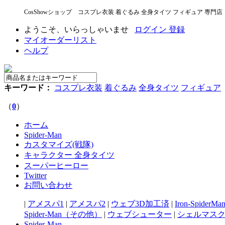
CosShowショップ コスプレ衣装 着ぐるみ 全身タイツ フィギュア 専門店
ようこそ、いらっしゃいませ
ログイン
登録
マイオーダーリスト
ヘルプ
キーワード：
コスプレ衣装
着ぐるみ
全身タイツ
フィギュア
（
0
）
ホーム
Spider-Man
カスタマイズ(戦隊)
キャラクター 全身タイツ
スーパーヒーロー
Twitter
お問い合わせ
|
アメスパ1
|
アメスパ2
|
ウェブ3D加工済
|
Iron-SpiderMa
Spider-Man（その他）
|
ウェブシューター
|
シェルマスク
Spider-Man