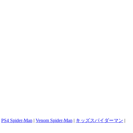
|
PS4 Spider-Man
|
Venom Spider-Man
|
キッズスパイダーマン
|