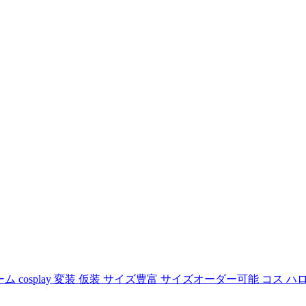
ューム cosplay 変装 仮装 サイズ豊富 サイズオーダー可能 コス 