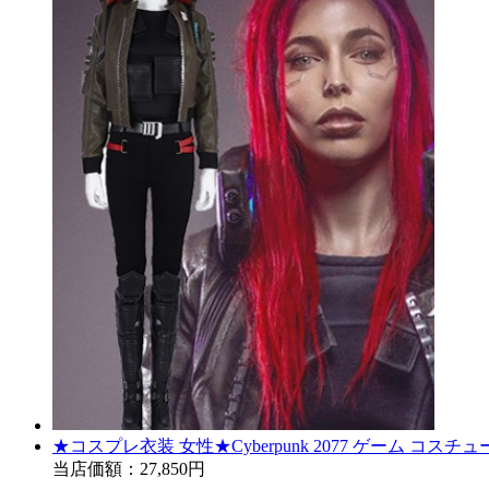
★コスプレ衣装 女性★Cyberpunk 2077 ゲーム コスチ
当店価額：
27,850円