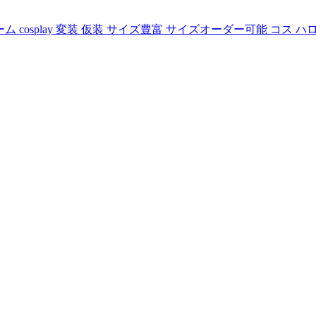
ム cosplay 変装 仮装 サイズ豊富 サイズオーダー可能 コス 