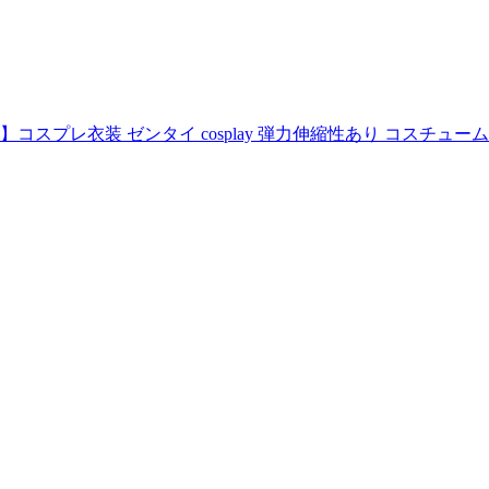
スプレ衣装 ゼンタイ cosplay 弾力伸縮性あり コスチューム