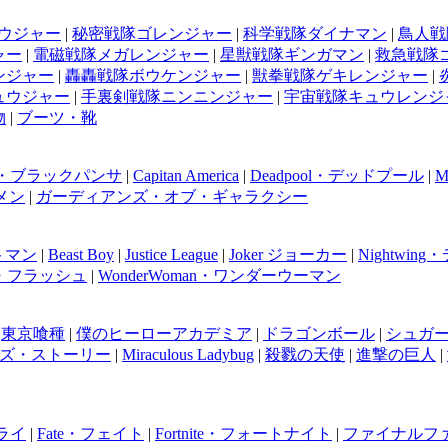
ウジャー
|
秘密戦隊ゴレンジャー
|
科学戦隊ダイナマン
|
鳥人戦
ャー
|
電磁戦隊メガレンジャー
|
星獣戦隊ギンガマン
|
救急戦隊
ンジャー
|
轟轟戦隊ボウケンジャー
|
獣拳戦隊ゲキレンジャー
|
ュウジャー
|
手裏剣戦隊ニンニンジャー
|
宇宙戦隊キュウレンジ
物
|
ブーツ・靴
ther・ブラックパンサ
|
Capitan America
|
Deadpool・デッドプール
|
M
メン
|
ガーディアンズ・オブ・ギャラクシー
ットマン
|
Beast Boy
|
Justice League
|
Joker ジョーカー
|
Nightwi
ash・フラッシュ
|
WonderWoman・ワンダーウーマン
|
東京喰種
|
僕のヒーローアカデミア
|
ドラゴンボール
|
シュガ
ーズ・ストーリー
|
Miraculous Ladybug
|
殺戮の天使
|
進撃の巨人
|
クライ
|
Fate・フェイト
|
Fortnite・フォートナイト
|
ファイナルフ