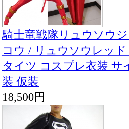
騎士竜戦隊リュウソウジ
コウ / リュウソウレッド
タイツ コスプレ衣装 サ
装 仮装
18,500円