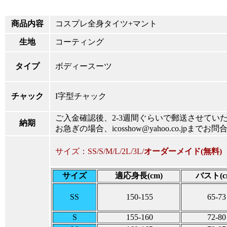
商品内容
コスプレ全身タイツ+マント
生地
コーティング
タイプ
ボディースーツ
チャック
I字型チャック
ご入金確認後、2-3週間ぐらいで郵送させてい
納期
お急ぎの場合、icosshow@yahoo.co.jpまで
サイズ：SS/S/M/L/2L/3L/
オーダーメイド(無料)
サイズ
適応身長(cm)
バスト(c
SS
150-155
65-73
S
155-160
72-80