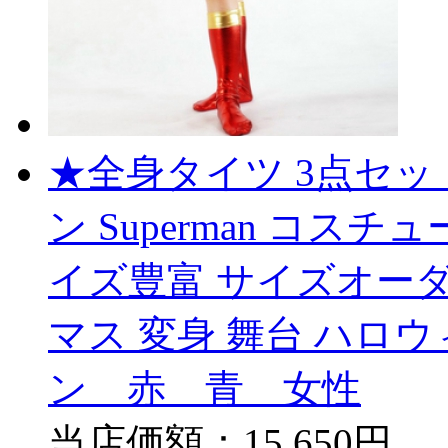
★全身タイツ 3点セッ
ン Superman コスチュ
イズ豊富 サイズオーダ
マス 変身 舞台 ハロ
ン 赤 青 女性
当店価額：
15,650円