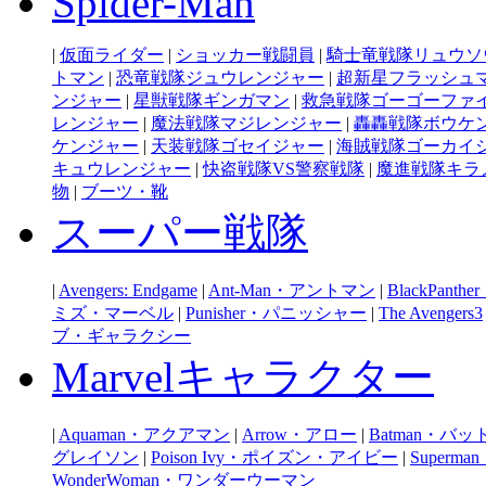
Spider-Man
|
仮面ライダー
|
ショッカー戦闘員
|
騎士竜戦隊リュウソ
トマン
|
恐竜戦隊ジュウレンジャー
|
超新星フラッシュ
ンジャー
|
星獣戦隊ギンガマン
|
救急戦隊ゴーゴーファ
レンジャー
|
魔法戦隊マジレンジャー
|
轟轟戦隊ボウケ
ケンジャー
|
天装戦隊ゴセイジャー
|
海賊戦隊ゴーカイ
キュウレンジャー
|
快盗戦隊VS警察戦隊
|
魔進戦隊キラ
物
|
ブーツ・靴
スーパー戦隊
|
Avengers: Endgame
|
Ant-Man・アントマン
|
BlackPan
ミズ・マーベル
|
Punisher・パニッシャー
|
The Avengers3
ブ・ギャラクシー
Marvelキャラクター
|
Aquaman・アクアマン
|
Arrow・アロー
|
Batman・バ
グレイソン
|
Poison Ivy・ポイズン・アイビー
|
Super
WonderWoman・ワンダーウーマン