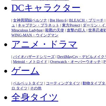
DCキャラクター
|
女神異聞録ペルソナ
|
Big Hero 6
|
BLEACH・ブリーチ
ュ
|
キャプテン・プラネット
|
東方Project
|
ダーリン・イ
Miraculous Ladybug
|
殺戮の天使
|
進撃の巨人
|
世界忍者
WING-MAN・ウイングマン
アニメ・ドラマ
|
バイオハザードシリーズ
|
DevilMayCry・デビルメイ
|
Metroid・メトロイド
|
Overwatch・オーバーウオッチ
|
P
ゲーム
|
ベルベットタイツ
|
コーティングタイツ
|
動物タイプタ
ロ タイツ
|
その他
全身タイツ